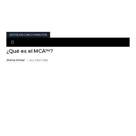
DATOS EN CINCO MINUTOS
¿Qué es el MCA™?
Gloria Urízar
ALL-TEST PRO