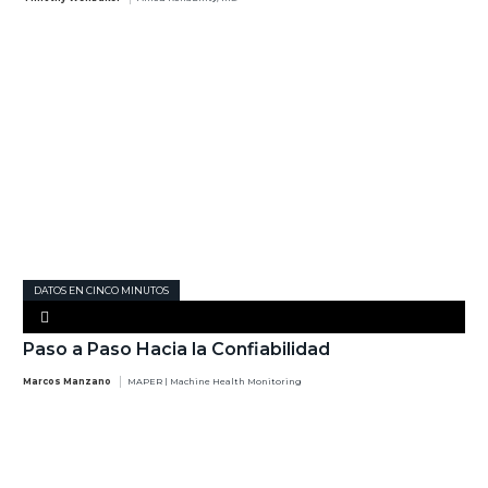
DATOS EN CINCO MINUTOS
Paso a Paso Hacia la Confiabilidad
Marcos Manzano
MAPER | Machine Health Monitoring