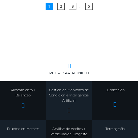
…
1
2
3
5
REGRESAR AL INICIO
Alineamiento +
Gestión de Monitoreo de
Lubricación
Balanceo
Condición e Inteligencia
Artificial
Pruebas en Motores
Análisis de Aceites +
Termografía
Partículas de Desgaste