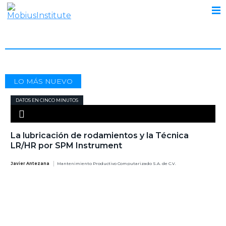
DATOS EN CINCO MINUTOS
LO MÁS NUEVO
DATOS EN CINCO MINUTOS
La lubricación de rodamientos y la Técnica
LR/HR por SPM Instrument
Javier Antezana
Mantenimiento Productivo Computarizado S.A. de C.V.