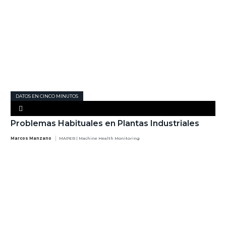
DATOS EN CINCO MINUTOS
Problemas Habituales en Plantas Industriales
Marcos Manzano
MAPER | Machine Health Monitoring