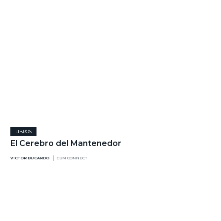
LIBROS
El Cerebro del Mantenedor
VICTOR BUCARDO
CBM CONNECT