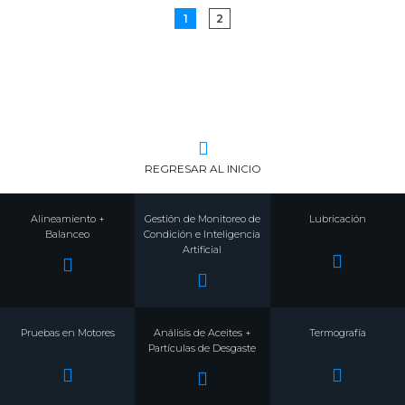
1
2
REGRESAR AL INICIO
Alineamiento +
Gestión de Monitoreo de
Lubricación
Balanceo
Condición e Inteligencia
Artificial
Pruebas en Motores
Análisis de Aceites +
Termografía
Partículas de Desgaste