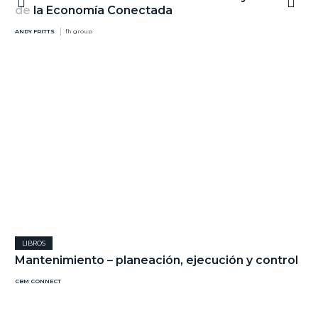
de la Economía Conectada
ANDY FRITTS
fh group
LIBROS
Mantenimiento – planeación, ejecución y control
CBM CONNECT