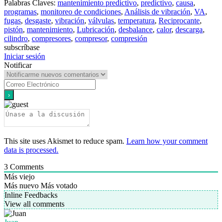
Palabras Claves:
mantenimiento predictivo
,
predictivo
,
causa
,
programas
,
monitoreo de condiciones
,
Análisis de vibración
,
VA
,
fugas
,
desgaste
,
vibración
,
válvulas
,
temperatura
,
Reciprocante
,
pistón
,
mantenimiento
,
Lubricación
,
desbalance
,
calor
,
descarga
,
cilindro
,
compresores
,
compresor
,
compresión
subscríbase
Iniciar sesión
Notificar
This site uses Akismet to reduce spam.
Learn how your comment
data is processed.
3
Comments
Más viejo
Más nuevo
Más votado
Inline Feedbacks
View all comments