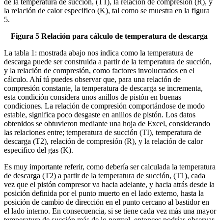
de la temperatura de succión, (T1), la relación de compresion (R), y
la relación de calor especifico (K), tal como se muestra en la figura
5.
Figura 5 Relación para cálculo de temperatura de descarga
La tabla 1: mostrada abajo nos indica como la temperatura de
descarga puede ser construida a partir de la temperatura de succión,
y la relación de compresión, como factores involucrados en el
cálculo. Ahí tú puedes observar que, para una relación de
compresión constante, la temperatura de descarga se incrementa,
esta condición considera unos anillos de pistón en buenas
condiciones. La relación de compresión comportándose de modo
estable, significa poco desgaste en anillos de pistón. Los datos
obtenidos se obtuvieron mediante una hoja de Excel, considerando
las relaciones entre; temperatura de succión (TI), temperatura de
descarga (T2), relación de compresión (R), y la relación de calor
especifico del gas (K).
Es muy importante referir, como debería ser calculada la temperatura
de descarga (T2) a partir de la temperatura de succión, (T1), cada
vez que el pistón compresor va hacia adelante, y hacia atrás desde la
posición definida por el punto muerto en el lado externo, hasta la
posición de cambio de dirección en el punto cercano al bastidor en
el lado interno. En consecuencia, si se tiene cada vez más una mayor
temperatura de succión más de lo normal, entonces podrías observar