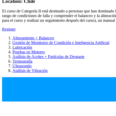
Location: Chile
El curso de Categoría II está destinado a personas que han dominado l
rango de condiciones de falla y comprender el balanceo y la alineaci
para el curso y realizar un seguimiento después del curso), un manual
Register
Alineamiento + Balanceo
Gestión de Monitoreo de Condición e Inteligencia Artificial
Lubricación
Pruebas en Motores
Análisis de Aceites + Partículas de Desgaste
Termografía
Ultrasonido
Análisis de Vibración