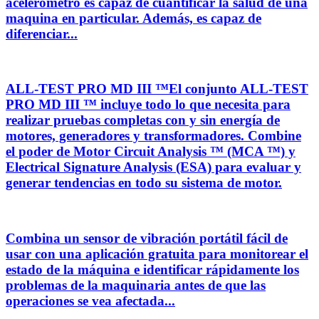
acelerómetro es capaz de cuantificar la salud de una
maquina en particular. Además, es capaz de
diferenciar...
ALL-TEST PRO MD III ™El conjunto ALL-TEST
PRO MD III ™ incluye todo lo que necesita para
realizar pruebas completas con y sin energía de
motores, generadores y transformadores. Combine
el poder de Motor Circuit Analysis ™ (MCA ™) y
Electrical Signature Analysis (ESA) para evaluar y
generar tendencias en todo su sistema de motor.
Combina un sensor de vibración portátil fácil de
usar con una aplicación gratuita para monitorear el
estado de la máquina e identificar rápidamente los
problemas de la maquinaria antes de que las
operaciones se vea afectada...