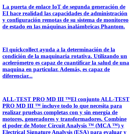
La puerta de enlace IoT de segunda generación de
EI hace realidad las capacidades de administración
y configuración remotas de su sistema de monitoreo
de estado en las máquinas inalámbricas Phantom.
El quickcollect ayuda a la determinación de la
condición de la maquinaria rotativa. Utilizando un
acelerómetro es capaz de cuantificar la salud de una
maquina en particular. Además, es capaz de
diferenciar...
ALL-TEST PRO MD III ™El conjunto ALL-TEST
PRO MD III ™ incluye todo lo que necesita para
realizar pruebas completas con y sin energía de
motores, generadores y transformadores. Combine
el poder de Motor Circuit Analysis ™ (MCA ™) y
Electrical Signature Analysis (ESA) para evaluar y