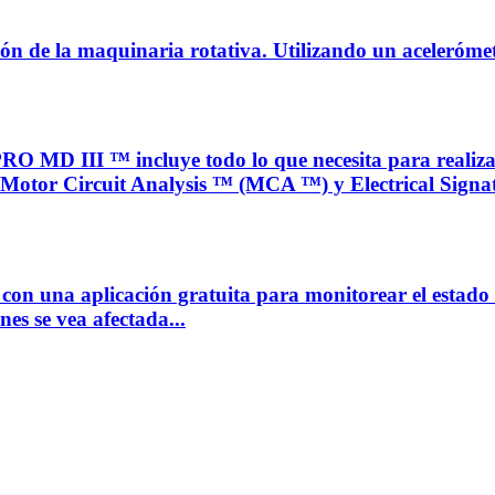
ión de la maquinaria rotativa. Utilizando un aceleróme
III ™ incluye todo lo que necesita para realizar p
Motor Circuit Analysis ™ (MCA ™) y Electrical Signat
 con una aplicación gratuita para monitorear el estado
es se vea afectada...