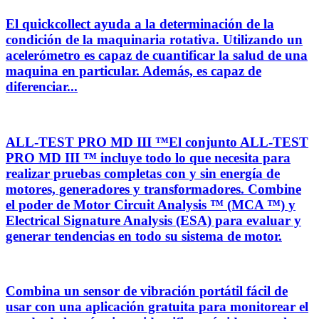
El quickcollect ayuda a la determinación de la
condición de la maquinaria rotativa. Utilizando un
acelerómetro es capaz de cuantificar la salud de una
maquina en particular. Además, es capaz de
diferenciar...
ALL-TEST PRO MD III ™El conjunto ALL-TEST
PRO MD III ™ incluye todo lo que necesita para
realizar pruebas completas con y sin energía de
motores, generadores y transformadores. Combine
el poder de Motor Circuit Analysis ™ (MCA ™) y
Electrical Signature Analysis (ESA) para evaluar y
generar tendencias en todo su sistema de motor.
Combina un sensor de vibración portátil fácil de
usar con una aplicación gratuita para monitorear el