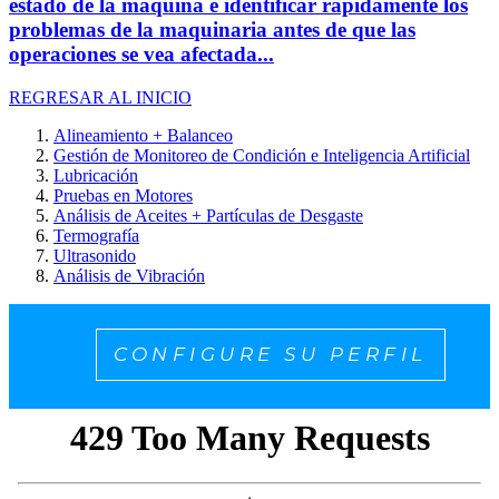
estado de la máquina e identificar rápidamente los
problemas de la maquinaria antes de que las
operaciones se vea afectada...
REGRESAR AL INICIO
Alineamiento + Balanceo
Gestión de Monitoreo de Condición e Inteligencia Artificial
Lubricación
Pruebas en Motores
Análisis de Aceites + Partículas de Desgaste
Termografía
Ultrasonido
Análisis de Vibración
CONFIGURE SU PERFIL