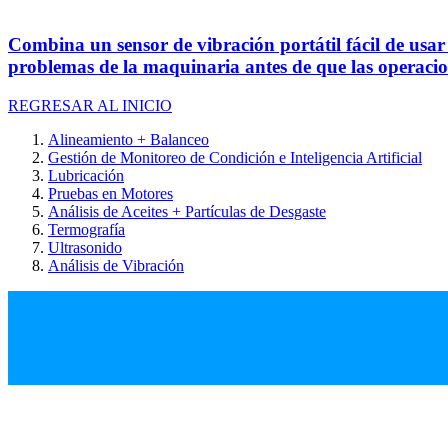
Combina un sensor de vibración portátil fácil de usar
problemas de la maquinaria antes de que las operacion
REGRESAR AL INICIO
Alineamiento + Balanceo
Gestión de Monitoreo de Condición e Inteligencia Artificial
Lubricación
Pruebas en Motores
Análisis de Aceites + Partículas de Desgaste
Termografía
Ultrasonido
Análisis de Vibración