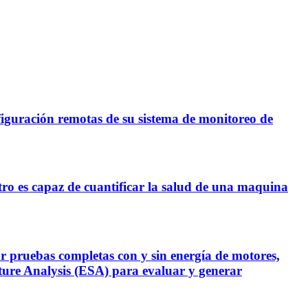
figuración remotas de su sistema de monitoreo de
tro es capaz de cuantificar la salud de una maquina
ruebas completas con y sin energía de motores,
ure Analysis (ESA) para evaluar y generar