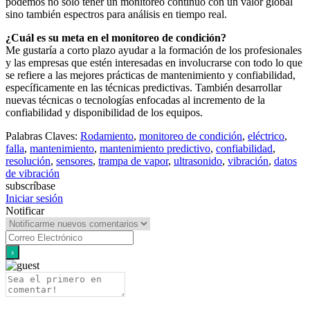
podemos no solo tener un monitoreo continuo con un valor global
sino también espectros para análisis en tiempo real.
¿Cuál es su meta en el monitoreo de condición?
Me gustaría a corto plazo ayudar a la formación de los profesionales
y las empresas que estén interesadas en involucrarse con todo lo que
se refiere a las mejores prácticas de mantenimiento y confiabilidad,
específicamente en las técnicas predictivas. También desarrollar
nuevas técnicas o tecnologías enfocadas al incremento de la
confiabilidad y disponibilidad de los equipos.
Palabras Claves:
Rodamiento
,
monitoreo de condición
,
eléctrico
,
falla
,
mantenimiento
,
mantenimiento predictivo
,
confiabilidad
,
resolución
,
sensores
,
trampa de vapor
,
ultrasonido
,
vibración
,
datos
de vibración
subscríbase
Iniciar sesión
Notificar