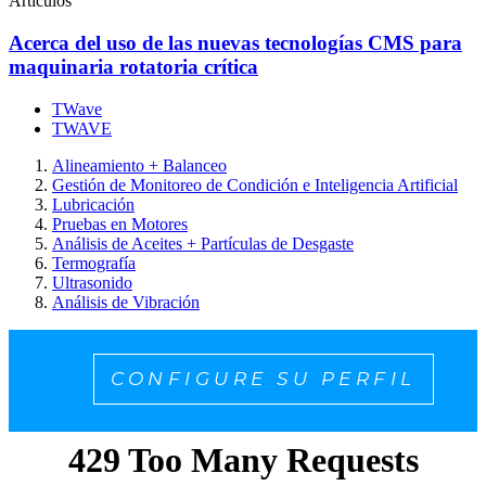
Artículos
Acerca del uso de las nuevas tecnologías CMS para
maquinaria rotatoria crítica
TWave
TWAVE
Alineamiento + Balanceo
Gestión de Monitoreo de Condición e Inteligencia Artificial
Lubricación
Pruebas en Motores
Análisis de Aceites + Partículas de Desgaste
Termografía
Ultrasonido
Análisis de Vibración
CONFIGURE SU PERFIL