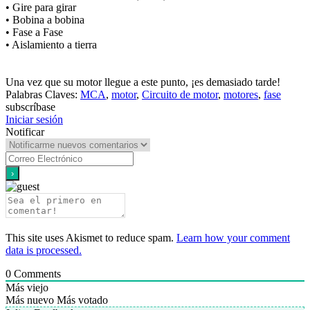
• Gire para girar
• Bobina a bobina
• Fase a Fase
• Aislamiento a tierra
Una vez que su motor llegue a este punto, ¡es demasiado tarde!
Palabras Claves:
MCA
,
motor
,
Circuito de motor
,
motores
,
fase
subscríbase
Iniciar sesión
Notificar
This site uses Akismet to reduce spam.
Learn how your comment
data is processed.
0
Comments
Más viejo
Más nuevo
Más votado