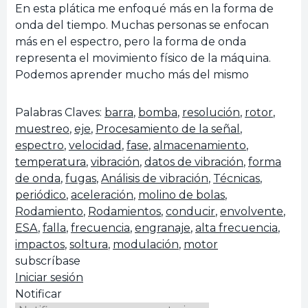
En esta plática me enfoqué más en la forma de
onda del tiempo. Muchas personas se enfocan
más en el espectro, pero la forma de onda
representa el movimiento físico de la máquina.
Podemos aprender mucho más del mismo
Palabras Claves:
barra
,
bomba
,
resolución
,
rotor
,
muestreo
,
eje
,
Procesamiento de la señal
,
espectro
,
velocidad
,
fase
,
almacenamiento
,
temperatura
,
vibración
,
datos de vibración
,
forma
de onda
,
fugas
,
Análisis de vibración
,
Técnicas
,
periódico
,
aceleración
,
molino de bolas
,
Rodamiento
,
Rodamientos
,
conducir
,
envolvente
,
ESA
,
falla
,
frecuencia
,
engranaje
,
alta frecuencia
,
impactos
,
soltura
,
modulación
,
motor
subscríbase
Iniciar sesión
Notificar