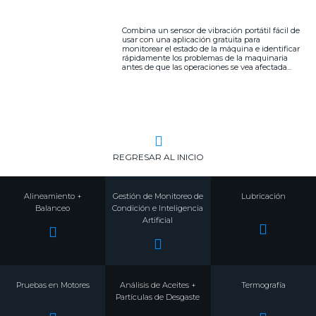
Combina un sensor de vibración portátil fácil de
usar con una aplicación gratuita para
monitorear el estado de la máquina e identificar
rápidamente los problemas de la maquinaria
antes de que las operaciones se vea afectada...
REGRESAR AL INICIO
Alineamiento +
Gestión de Monitoreo de
Lubricación
Balanceo
Condición e Inteligencia
Artificial
Pruebas en Motores
Análisis de Aceites +
Termografía
Partículas de Desgaste