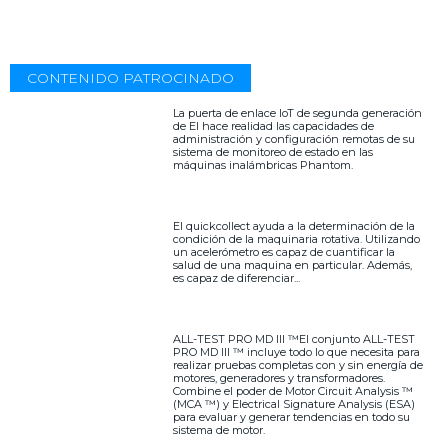
CONTENIDO PATROCINADO
La puerta de enlace IoT de segunda generación
de EI hace realidad las capacidades de
administración y configuración remotas de su
sistema de monitoreo de estado en las
máquinas inalámbricas Phantom.
El quickcollect ayuda a la determinación de la
condición de la maquinaria rotativa. Utilizando
un acelerómetro es capaz de cuantificar la
salud de una maquina en particular. Además,
es capaz de diferenciar...
ALL-TEST PRO MD III ™El conjunto ALL-TEST
PRO MD III ™ incluye todo lo que necesita para
realizar pruebas completas con y sin energía de
motores, generadores y transformadores.
Combine el poder de Motor Circuit Analysis ™
(MCA ™) y Electrical Signature Analysis (ESA)
para evaluar y generar tendencias en todo su
sistema de motor.