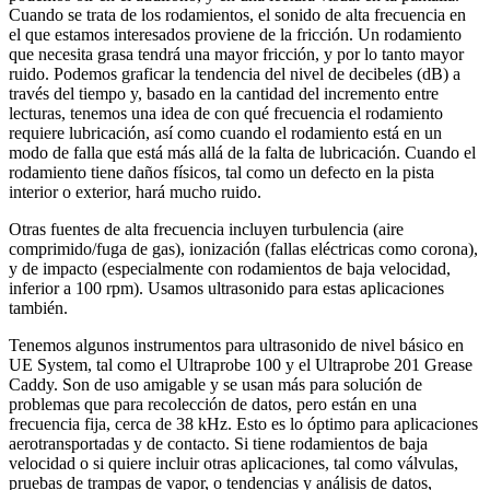
Cuando se trata de los rodamientos, el sonido de alta frecuencia en
el que estamos interesados proviene de la fricción. Un rodamiento
que necesita grasa tendrá una mayor fricción, y por lo tanto mayor
ruido. Podemos graficar la tendencia del nivel de decibeles (dB) a
través del tiempo y, basado en la cantidad del incremento entre
lecturas, tenemos una idea de con qué frecuencia el rodamiento
requiere lubricación, así como cuando el rodamiento está en un
modo de falla que está más allá de la falta de lubricación. Cuando el
rodamiento tiene daños físicos, tal como un defecto en la pista
interior o exterior, hará mucho ruido.
Otras fuentes de alta frecuencia incluyen turbulencia (aire
comprimido/fuga de gas), ionización (fallas eléctricas como corona),
y de impacto (especialmente con rodamientos de baja velocidad,
inferior a 100 rpm). Usamos ultrasonido para estas aplicaciones
también.
Tenemos algunos instrumentos para ultrasonido de nivel básico en
UE System, tal como el Ultraprobe 100 y el Ultraprobe 201 Grease
Caddy. Son de uso amigable y se usan más para solución de
problemas que para recolección de datos, pero están en una
frecuencia fija, cerca de 38 kHz. Esto es lo óptimo para aplicaciones
aerotransportadas y de contacto. Si tiene rodamientos de baja
velocidad o si quiere incluir otras aplicaciones, tal como válvulas,
pruebas de trampas de vapor, o tendencias y análisis de datos,