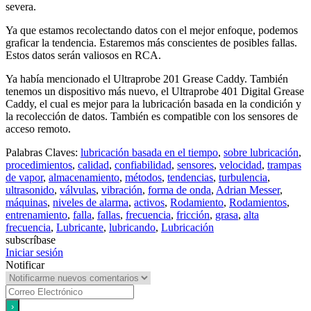
severa.
Ya que estamos recolectando datos con el mejor enfoque, podemos
graficar la tendencia. Estaremos más conscientes de posibles fallas.
Estos datos serán valiosos en RCA.
Ya había mencionado el Ultraprobe 201 Grease Caddy. También
tenemos un dispositivo más nuevo, el Ultraprobe 401 Digital Grease
Caddy, el cual es mejor para la lubricación basada en la condición y
la recolección de datos. También es compatible con los sensores de
acceso remoto.
Palabras Claves:
lubricación basada en el tiempo
,
sobre lubricación
,
procedimientos
,
calidad
,
confiabilidad
,
sensores
,
velocidad
,
trampas
de vapor
,
almacenamiento
,
métodos
,
tendencias
,
turbulencia
,
ultrasonido
,
válvulas
,
vibración
,
forma de onda
,
Adrian Messer
,
máquinas
,
niveles de alarma
,
activos
,
Rodamiento
,
Rodamientos
,
entrenamiento
,
falla
,
fallas
,
frecuencia
,
fricción
,
grasa
,
alta
frecuencia
,
Lubricante
,
lubricando
,
Lubricación
subscríbase
Iniciar sesión
Notificar