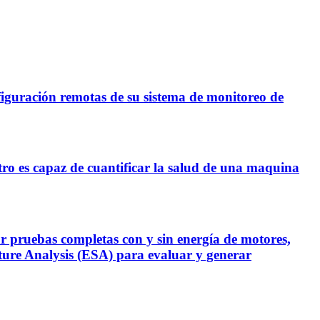
figuración remotas de su sistema de monitoreo de
tro es capaz de cuantificar la salud de una maquina
ruebas completas con y sin energía de motores,
ure Analysis (ESA) para evaluar y generar