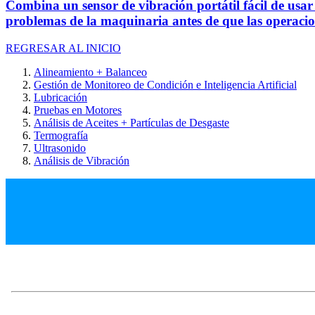
Combina un sensor de vibración portátil fácil de usar
problemas de la maquinaria antes de que las operacion
REGRESAR AL INICIO
Alineamiento + Balanceo
Gestión de Monitoreo de Condición e Inteligencia Artificial
Lubricación
Pruebas en Motores
Análisis de Aceites + Partículas de Desgaste
Termografía
Ultrasonido
Análisis de Vibración