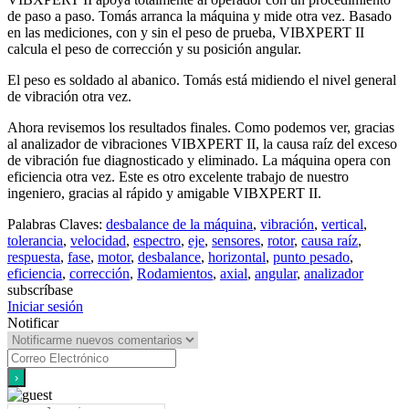
de paso a paso. Tomás arranca la máquina y mide otra vez. Basado
en las mediciones, con y sin el peso de prueba, VIBXPERT II
calcula el peso de corrección y su posición angular.
El peso es soldado al abanico. Tomás está midiendo el nivel general
de vibración otra vez.
Ahora revisemos los resultados finales. Como podemos ver, gracias
al analizador de vibraciones VIBXPERT II, la causa raíz del exceso
de vibración fue diagnosticado y eliminado. La máquina opera con
eficiencia otra vez. Este es otro excelente trabajo de nuestro
ingeniero, gracias al rápido y amigable VIBXPERT II.
Palabras Claves:
desbalance de la máquina
,
vibración
,
vertical
,
tolerancia
,
velocidad
,
espectro
,
eje
,
sensores
,
rotor
,
causa raíz
,
respuesta
,
fase
,
motor
,
desbalance
,
horizontal
,
punto pesado
,
eficiencia
,
corrección
,
Rodamientos
,
axial
,
angular
,
analizador
subscríbase
Iniciar sesión
Notificar