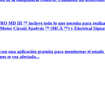
III ™ incluye todo lo que necesita para realizar p
Motor Circuit Analysis ™ (MCA ™) y Electrical Signat
 con una aplicación gratuita para monitorear el estado
es se vea afectada...