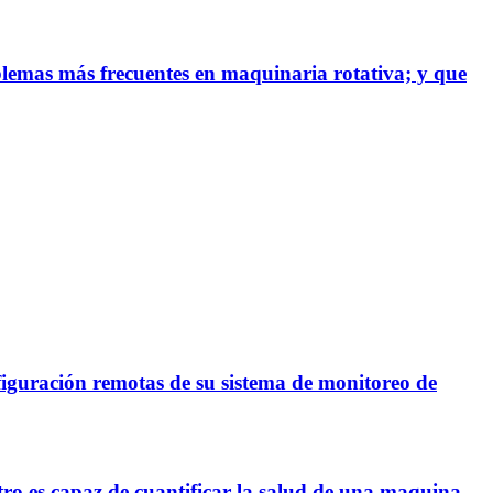
blemas más frecuentes en maquinaria rotativa; y que
figuración remotas de su sistema de monitoreo de
tro es capaz de cuantificar la salud de una maquina