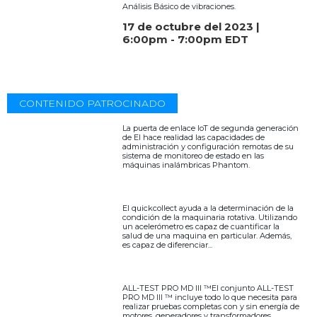
Análisis Básico de vibraciones.
17 de octubre del 2023 |
6:00pm - 7:00pm EDT
CONTENIDO PATROCINADO
La puerta de enlace IoT de segunda generación
de EI hace realidad las capacidades de
administración y configuración remotas de su
sistema de monitoreo de estado en las
máquinas inalámbricas Phantom.
El quickcollect ayuda a la determinación de la
condición de la maquinaria rotativa. Utilizando
un acelerómetro es capaz de cuantificar la
salud de una maquina en particular. Además,
es capaz de diferenciar...
ALL-TEST PRO MD III ™El conjunto ALL-TEST
PRO MD III ™ incluye todo lo que necesita para
realizar pruebas completas con y sin energía de
motores, generadores y transformadores.