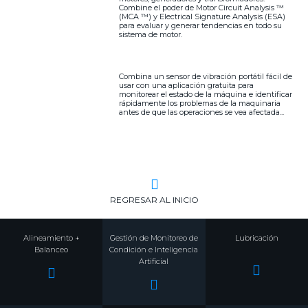
Combine el poder de Motor Circuit Analysis ™
(MCA ™) y Electrical Signature Analysis (ESA)
para evaluar y generar tendencias en todo su
sistema de motor.
Combina un sensor de vibración portátil fácil de
usar con una aplicación gratuita para
monitorear el estado de la máquina e identificar
rápidamente los problemas de la maquinaria
antes de que las operaciones se vea afectada...
REGRESAR AL INICIO
Alineamiento +
Gestión de Monitoreo de
Lubricación
Balanceo
Condición e Inteligencia
Artificial