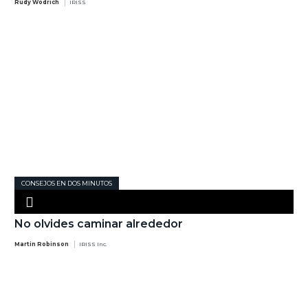
Rudy Wodrich
IRISS
CONSEJOS EN DOS MINUTOS
No olvides caminar alrededor
Martin Robinson
IRISS Inc.