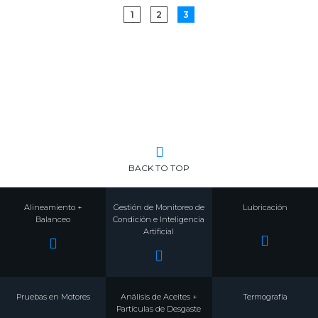
1
2
3
BACK TO TOP
Alineamiento +
Gestión de Monitoreo de
Lubricación
Balanceo
Condición e Inteligencia
Artificial
Pruebas en Motores
Análisis de Aceites +
Termografía
Partículas de Desgaste