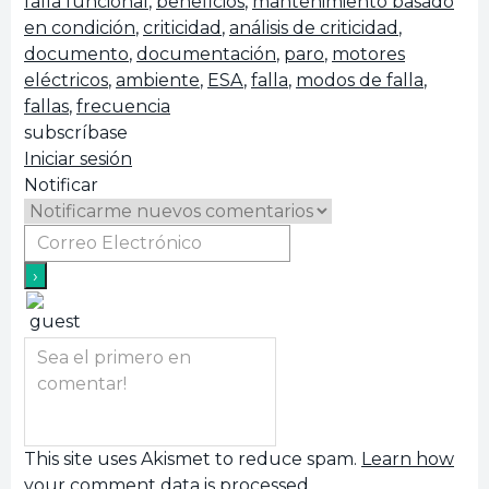
falla funcional
,
beneficios
,
mantenimiento basado
en condición
,
criticidad
,
análisis de criticidad
,
documento
,
documentación
,
paro
,
motores
eléctricos
,
ambiente
,
ESA
,
falla
,
modos de falla
,
fallas
,
frecuencia
subscríbase
Iniciar sesión
Notificar
This site uses Akismet to reduce spam.
Learn how
your comment data is processed.