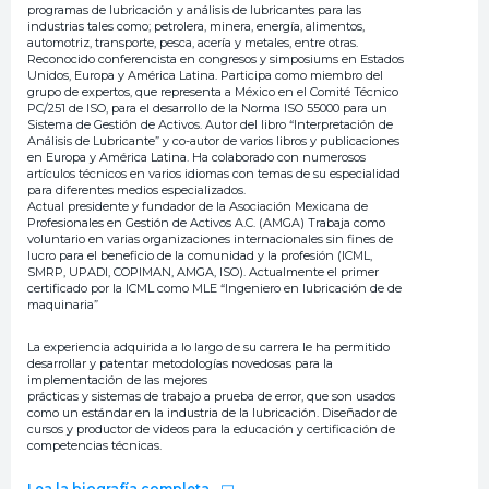
programas de lubricación y análisis de lubricantes para las
industrias tales como; petrolera, minera, energía, alimentos,
automotriz, transporte, pesca, acería y metales, entre otras.
Reconocido conferencista en congresos y simposiums en Estados
Unidos, Europa y América Latina. Participa como miembro del
grupo de expertos, que representa a México en el Comité Técnico
PC/251 de ISO, para el desarrollo de la Norma ISO 55000 para un
Sistema de Gestión de Activos. Autor del libro “Interpretación de
Análisis de Lubricante” y co-autor de varios libros y publicaciones
en Europa y América Latina. Ha colaborado con numerosos
artículos técnicos en varios idiomas con temas de su especialidad
para diferentes medios especializados.
Actual presidente y fundador de la Asociación Mexicana de
Profesionales en Gestión de Activos A.C. (AMGA) Trabaja como
voluntario en varias organizaciones internacionales sin fines de
lucro para el beneficio de la comunidad y la profesión (ICML,
SMRP, UPADI, COPIMAN, AMGA, ISO). Actualmente el primer
certificado por la ICML como MLE “Ingeniero en lubricación de de
maquinaria”
La experiencia adquirida a lo largo de su carrera le ha permitido
desarrollar y patentar metodologías novedosas para la
implementación de las mejores
prácticas y sistemas de trabajo a prueba de error, que son usados
como un estándar en la industria de la lubricación. Diseñador de
cursos y productor de videos para la educación y certificación de
competencias técnicas.
Lea la biografía completa