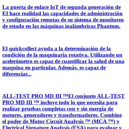
La puerta de enlace IoT de segunda generación de
EI hace realidad las capacidades de administración
y configuración remotas de su sistema de monitoreo
de estado en las máquinas inalámbricas Phantom.
El quickcollect ayuda a la determinación de la
condición de la maquinaria rotativa. Utilizando un
acelerómetro es capaz de cuantificar la salud de una
maquina en particular. Además, es capaz de
diferenciar...
ALL-TEST PRO MD III ™El conjunto ALL-TEST
PRO MD III ™ incluye todo lo que necesita para
realizar pruebas completas con y sin energía de
motores, generadores y transformadores. Combine
el poder de Motor Circuit Analysis ™ (MCA ™) y
Electrical Signature Analysis (ESA) para evaluar y