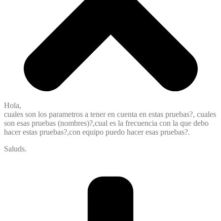
Hola,
cuales son los parametros a tener en cuenta en estas pruebas?, cuales
son esas pruebas (nombres)?,cual es la frecuencia con la que debo
hacer estas pruebas?,con equipo puedo hacer esas pruebas?.
Saluds.