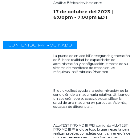
Análisis Básico de vibraciones.
17 de octubre del 2023 |
6:00pm - 7:00pm EDT
CONTENIDO PATROCINADO
La puerta de enlace IoT de segunda generación
de EI hace realidad las capacidades de
administración y configuración remotas de su
sistema de monitoreo de estado en las
máquinas inalámbricas Phantom.
El quickcollect ayuda a la determinación de la
condición de la maquinaria rotativa. Utilizando
un acelerómetro es capaz de cuantificar la
salud de una maquina en particular. Además,
es capaz de diferenciar...
ALL-TEST PRO MD III ™El conjunto ALL-TEST
PRO MD III ™ incluye todo lo que necesita para
realizar pruebas completas con y sin energía de
motores, generadores y transformadores.