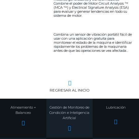
Combine el poder de Motor Circuit Analysis ™
(MCA ™) y Electrical Signature Analysis (ESA)
para evaluar y generar tendencias en todo su
sistema de motor.
Combina un sensor de vibración portátil fácil de
usar con una aplicación gratuita para
monitorear el estado de la máquina e identificar
rápidamente los problemas de la maquinaria
antes de que las operaciones se vea afectada...
REGRESAR AL INICIO
Alineamiento +
Gestión de Monitoreo de
Lubricación
Balanceo
Condición e Inteligencia
Artificial