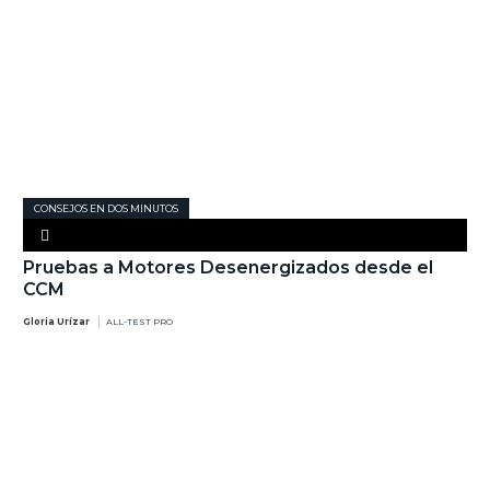
CONSEJOS EN DOS MINUTOS
Pruebas a Motores Desenergizados desde el
CCM
Gloria Urízar
ALL-TEST PRO