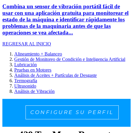
Combina un sensor de vibración portátil fácil de
usar con una aplicación gratuita para monitorear el
estado de la máquina e identificar rápidamente los
problemas de la maquinaria antes de que las
operaciones se vea afectada...
REGRESAR AL INICIO
Alineamiento + Balanceo
Gestión de Monitoreo de Condición e Inteligencia Artificial
Lubricación
Pruebas en Motores
Análisis de Aceites + Partículas de Desgaste
Termografía
Ultrasonido
Análisis de Vibración
CONFIGURE SU PERFIL