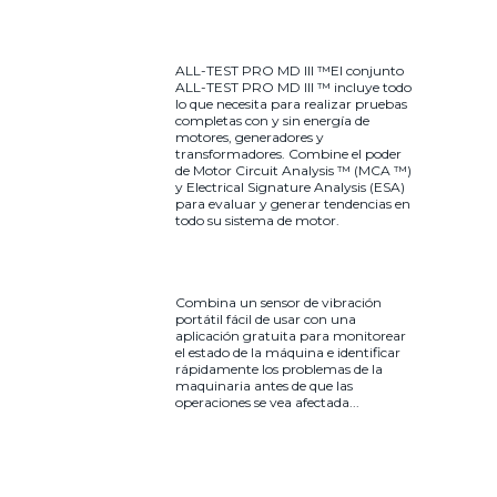
ALL-TEST PRO MD III ™El conjunto
ALL-TEST PRO MD III ™ incluye todo
lo que necesita para realizar pruebas
completas con y sin energía de
motores, generadores y
transformadores. Combine el poder
de Motor Circuit Analysis ™ (MCA ™)
y Electrical Signature Analysis (ESA)
para evaluar y generar tendencias en
todo su sistema de motor.
Combina un sensor de vibración
portátil fácil de usar con una
aplicación gratuita para monitorear
el estado de la máquina e identificar
rápidamente los problemas de la
maquinaria antes de que las
operaciones se vea afectada...