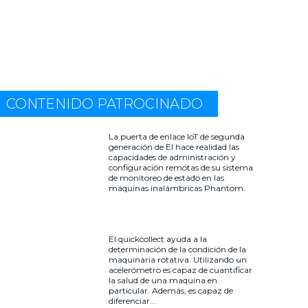
CONTENIDO PATROCINADO
La puerta de enlace IoT de segunda
generación de EI hace realidad las
capacidades de administración y
configuración remotas de su sistema
de monitoreo de estado en las
máquinas inalámbricas Phantom.
El quickcollect ayuda a la
determinación de la condición de la
maquinaria rotativa. Utilizando un
acelerómetro es capaz de cuantificar
la salud de una maquina en
particular. Además, es capaz de
diferenciar...