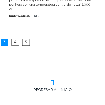
producir una explosión de choque de hasta 700 millas
por hora con una temperatura central de hasta 15.000
oC!
Rudy Wodrich
IRISS
3
4
5
REGRESAR AL INICIO