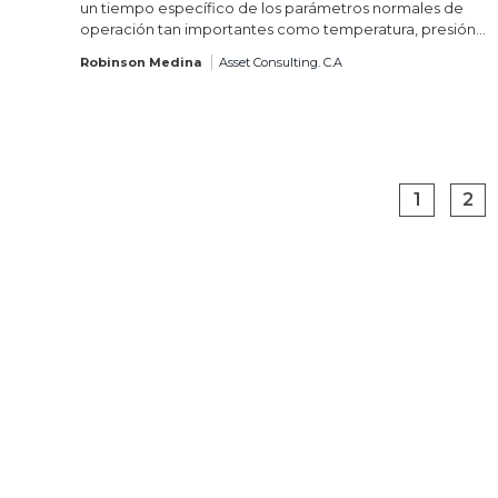
un tiempo específico de los parámetros normales de
operación tan importantes como temperatura, presión...
Robinson Medina
Asset Consulting. C.A
1
2