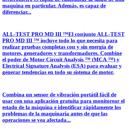
maquina en particular. Además, es capaz de
diferenciar...
ALL-TEST PRO MD III ™El conjunto ALL-TEST
PRO MD III ™ incluye todo lo que necesita para
realizar pruebas completas con y sin energía de
motores, generadores y transformadores. Combine
el poder de Motor Circuit Analysis ™ (MCA ™) y
Electrical Signature Analysis (ESA) para evaluar y
generar tendencias en todo su sistema de motor.
Combina un sensor de vibración portátil fácil de
usar con una aplicación gratuita para monitorear el
estado de la máquina e identificar rápidamente los
problemas de la maquinaria antes de que las
operaciones se vea afectada...