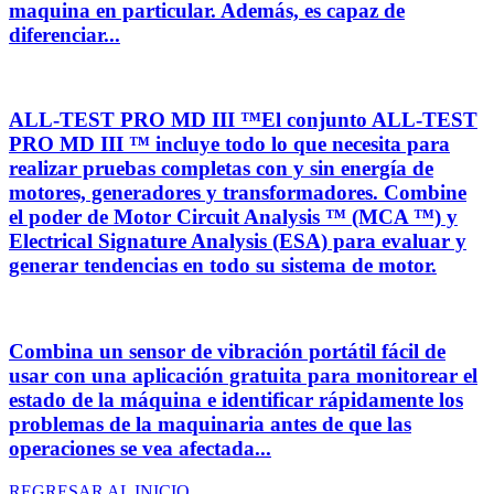
maquina en particular. Además, es capaz de
diferenciar...
ALL-TEST PRO MD III ™El conjunto ALL-TEST
PRO MD III ™ incluye todo lo que necesita para
realizar pruebas completas con y sin energía de
motores, generadores y transformadores. Combine
el poder de Motor Circuit Analysis ™ (MCA ™) y
Electrical Signature Analysis (ESA) para evaluar y
generar tendencias en todo su sistema de motor.
Combina un sensor de vibración portátil fácil de
usar con una aplicación gratuita para monitorear el
estado de la máquina e identificar rápidamente los
problemas de la maquinaria antes de que las
operaciones se vea afectada...
REGRESAR AL INICIO