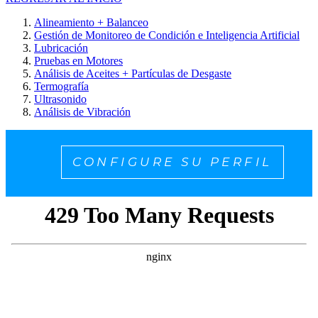
Alineamiento + Balanceo
Gestión de Monitoreo de Condición e Inteligencia Artificial
Lubricación
Pruebas en Motores
Análisis de Aceites + Partículas de Desgaste
Termografía
Ultrasonido
Análisis de Vibración
CONFIGURE SU PERFIL