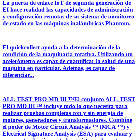
La puerta de enlace IoT de segunda generación de
EI hace realidad las capacidades de administración
y configuración remotas de su sistema de monitoreo
de estado en las máquinas inalámbricas Phantom.
El quickcollect ayuda a la determinación de la
condición de la maquinaria rotativa. Utilizando un
acelerómetro es capaz de cuantificar la salud de una
maquina en particular. Además, es capaz de
diferenciar...
ALL-TEST PRO MD III ™El conjunto ALL-TEST
PRO MD III ™ incluye todo lo que necesita para
realizar pruebas completas con y sin energía de
motores, generadores y transformadores. Combine
el poder de Motor Circuit Analysis ™ (MCA ™) y
Electrical Signature Analysis (ESA) para evaluar y