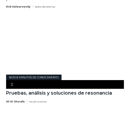
Rob Kalwarowsky
Rob's Reliability
NUEVE MINUTOS DE CONOCIMIENTO
Pruebas, análisis y soluciones de resonancia
Ali Al-Shurafa
Saudi Aramco