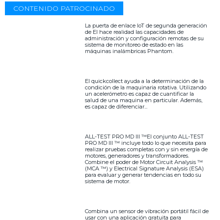
CONTENIDO PATROCINADO
La puerta de enlace IoT de segunda generación
de EI hace realidad las capacidades de
administración y configuración remotas de su
sistema de monitoreo de estado en las
máquinas inalámbricas Phantom.
El quickcollect ayuda a la determinación de la
condición de la maquinaria rotativa. Utilizando
un acelerómetro es capaz de cuantificar la
salud de una maquina en particular. Además,
es capaz de diferenciar...
ALL-TEST PRO MD III ™El conjunto ALL-TEST
PRO MD III ™ incluye todo lo que necesita para
realizar pruebas completas con y sin energía de
motores, generadores y transformadores.
Combine el poder de Motor Circuit Analysis ™
(MCA ™) y Electrical Signature Analysis (ESA)
para evaluar y generar tendencias en todo su
sistema de motor.
Combina un sensor de vibración portátil fácil de
usar con una aplicación gratuita para