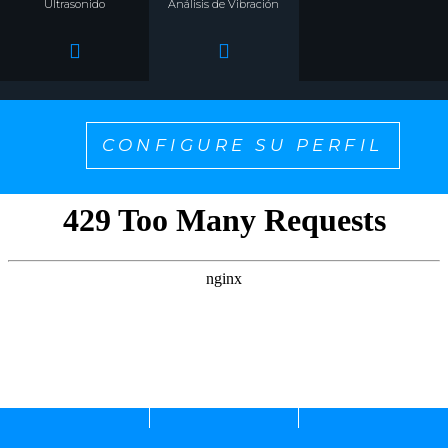
Ultrasonido
Análisis de Vibración
CONFIGURE SU PERFIL
¡SELECCIONE UNO PARA PERSONALIZAR EL
CONTENIDO QUE QUIERE VER!
Alineamiento + Balanceo
Gestión de Monitoreo de
Lubricación