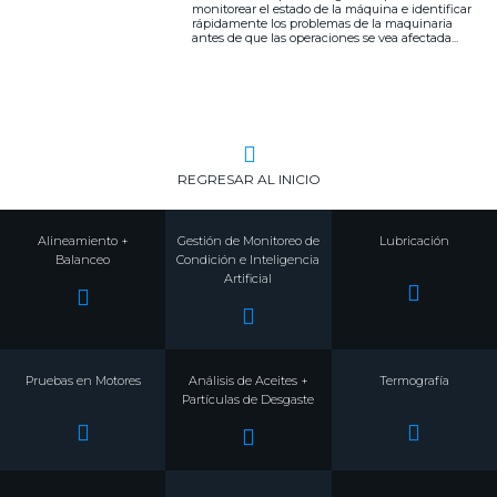
monitorear el estado de la máquina e identificar
rápidamente los problemas de la maquinaria
antes de que las operaciones se vea afectada...
REGRESAR AL INICIO
Alineamiento +
Gestión de Monitoreo de
Lubricación
Balanceo
Condición e Inteligencia
Artificial
Pruebas en Motores
Análisis de Aceites +
Termografía
Partículas de Desgaste