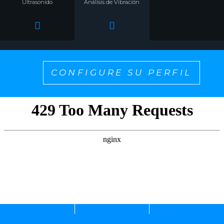
Ultrasonido
Análisis de Vibración
CONFIGURE SU PERFIL
¡SELECCIONE UNO PARA PERSONALIZAR EL
CONTENIDO QUE QUIERE VER!
Alineamiento + Balanceo
Gestión de Monitoreo de
Lubricación