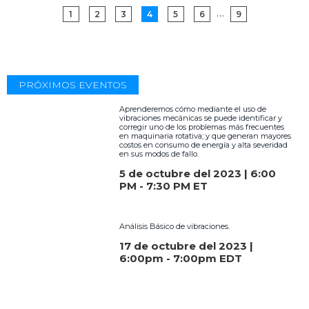
…
1
2
3
4
5
6
9
PRÓXIMOS EVENTOS
Aprenderemos cómo mediante el uso de
vibraciones mecánicas se puede identificar y
corregir uno de los problemas más frecuentes
en maquinaria rotativa; y que generan mayores
costos en consumo de energía y alta severidad
en sus modos de fallo.
5 de octubre del 2023 | 6:00
PM - 7:30 PM ET
Análisis Básico de vibraciones.
17 de octubre del 2023 |
6:00pm - 7:00pm EDT