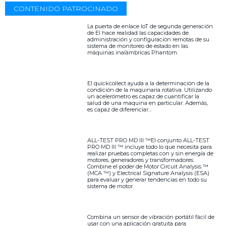
CONTENIDO PATROCINADO
La puerta de enlace IoT de segunda generación
de EI hace realidad las capacidades de
administración y configuración remotas de su
sistema de monitoreo de estado en las
máquinas inalámbricas Phantom.
El quickcollect ayuda a la determinación de la
condición de la maquinaria rotativa. Utilizando
un acelerómetro es capaz de cuantificar la
salud de una maquina en particular. Además,
es capaz de diferenciar...
ALL-TEST PRO MD III ™El conjunto ALL-TEST
PRO MD III ™ incluye todo lo que necesita para
realizar pruebas completas con y sin energía de
motores, generadores y transformadores.
Combine el poder de Motor Circuit Analysis ™
(MCA ™) y Electrical Signature Analysis (ESA)
para evaluar y generar tendencias en todo su
sistema de motor.
Combina un sensor de vibración portátil fácil de
usar con una aplicación gratuita para