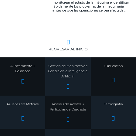
monitorear el estado de la máquina e identificar
rápidamente los problemas de la maquinaria
antes de que las operaciones se vea afectada...
REGRESAR AL INICIO
Alineamiento +
Gestión de Monitoreo de
Lubricación
Balanceo
Condición e Inteligencia
Artificial
Pruebas en Motores
Análisis de Aceites +
Termografía
Partículas de Desgaste